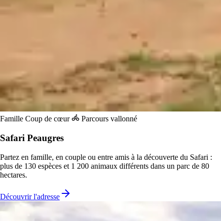
Famille
Coup de cœur
Parcours vallonné
Safari Peaugres
Partez en famille, en couple ou entre amis à la découverte du Safari :
plus de 130 espèces et 1 200 animaux différents dans un parc de 80
hectares.
Découvrir l'adresse