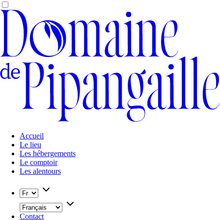
Accueil
Le lieu
Les hébergements
Le comptoir
Les alentours
Contact