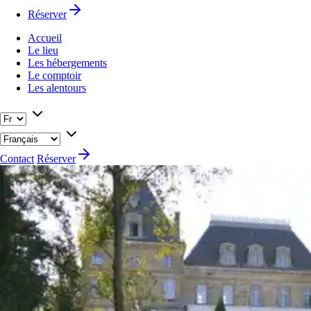
Réserver
Accueil
Le lieu
Les hébergements
Le comptoir
Les alentours
Contact
Réserver