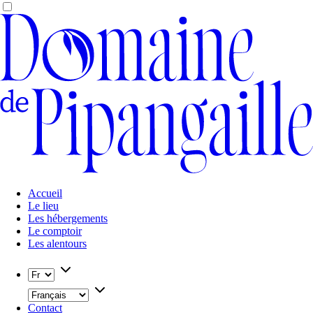
Accueil
Le lieu
Les hébergements
Le comptoir
Les alentours
Contact