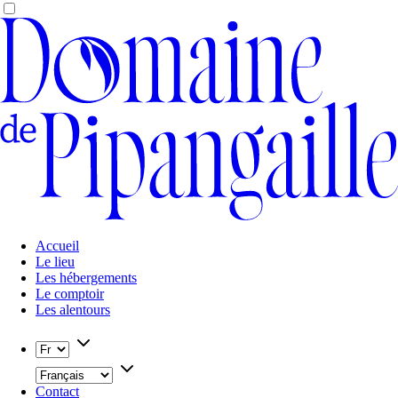
Accueil
Le lieu
Les hébergements
Le comptoir
Les alentours
Contact