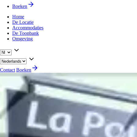
Boeken
Home
De Locatie
Accommodaties
De Toonbank
Omgeving
Contact
Boeken