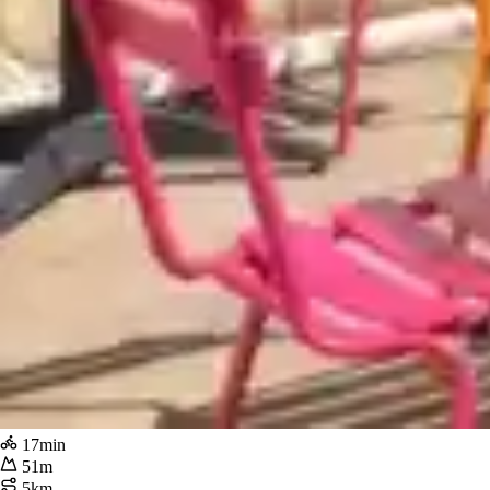
17min
51m
5km