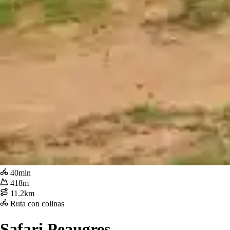
40min
418m
11.2km
Ruta con colinas
Safari Peaugres