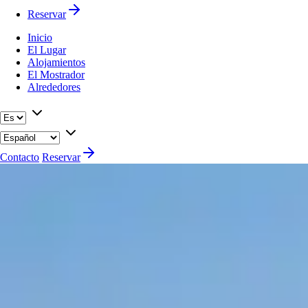
Reservar
Inicio
El Lugar
Alojamientos
El Mostrador
Alrededores
Contacto
Reservar