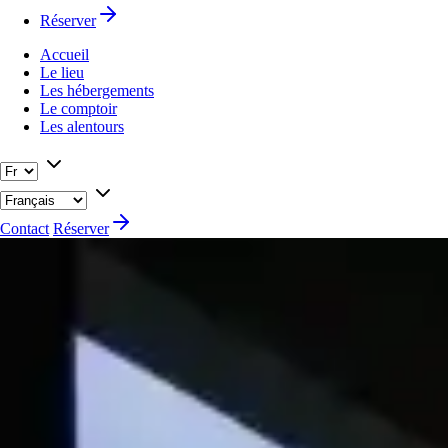
Réserver
Accueil
Le lieu
Les hébergements
Le comptoir
Les alentours
Contact
Réserver