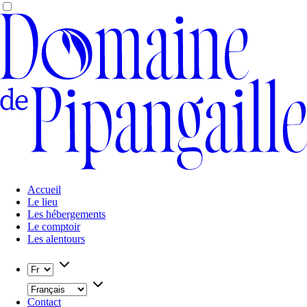
Accueil
Le lieu
Les hébergements
Le comptoir
Les alentours
Contact